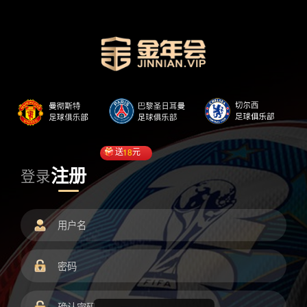
送
18
元
注册
登录