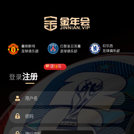
送
18
元
注册
登录