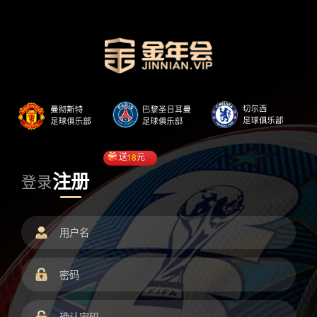
送
18
元
注册
登录